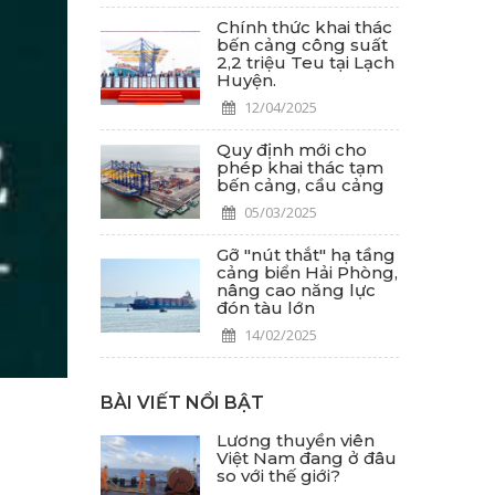
Chính thức khai thác
bến cảng công suất
2,2 triệu Teu tại Lạch
Huyện.
12/04/2025
Quy định mới cho
phép khai thác tạm
bến cảng, cầu cảng
05/03/2025
Gỡ "nút thắt" hạ tầng
cảng biển Hải Phòng,
nâng cao năng lực
đón tàu lớn
14/02/2025
BÀI VIẾT NỔI BẬT
Lương thuyền viên
Việt Nam đang ở đâu
so với thế giới?