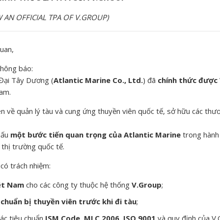
OFFICIAL TPA OF V.GROUP)
quan,
hông báo:
Đại Tây Dương (
Atlantic Marine Co., Ltd.
) đã
chính thức được
Nam.
ên về quản lý tàu và cung ứng thuyền viên quốc tế, sở hữu các thư
dấu
một bước tiến quan trọng của Atlantic Marine
trong hành 
 thị trường quốc tế.
có trách nhiệm:
iệt Nam
cho các công ty thuộc hệ thống
V.Group
;
 chuẩn bị thuyền viên trước khi đi tàu
;
ác tiêu chuẩn
ISM Code, MLC 2006, ISO 9001
và quy định của V.