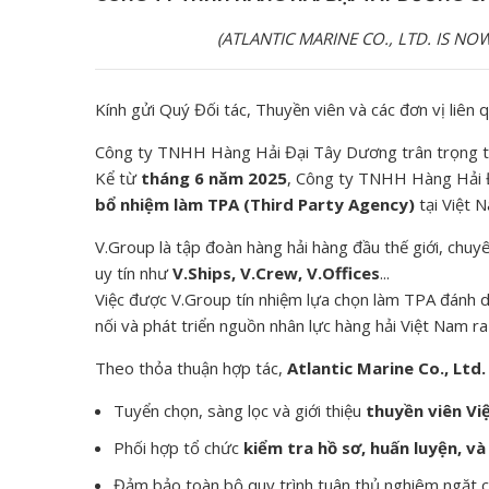
(ATLANTIC MARINE CO., LTD. IS NOW AN 
Kính gửi Quý Đối tác, Thuyền viên và các đơn vị liên 
Công ty TNHH Hàng Hải Đại Tây Dương trân trọng t
Kể từ
tháng 6 năm 2025
, Công ty TNHH Hàng Hải 
bổ nhiệm làm TPA (Third Party Agency)
tại Việt 
V.Group là tập đoàn hàng hải hàng đầu thế giới, chuy
uy tín như
V.Ships, V.Crew, V.Offices
...
Việc được V.Group tín nhiệm lựa chọn làm TPA đánh 
nối và phát triển nguồn nhân lực hàng hải Việt Nam ra
Theo thỏa thuận hợp tác,
Atlantic Marine Co., Ltd.
Tuyển chọn, sàng lọc và giới thiệu
thuyền viên V
Phối hợp tổ chức
kiểm tra hồ sơ, huấn luyện, và
Đảm bảo toàn bộ quy trình tuân thủ nghiêm ngặt c