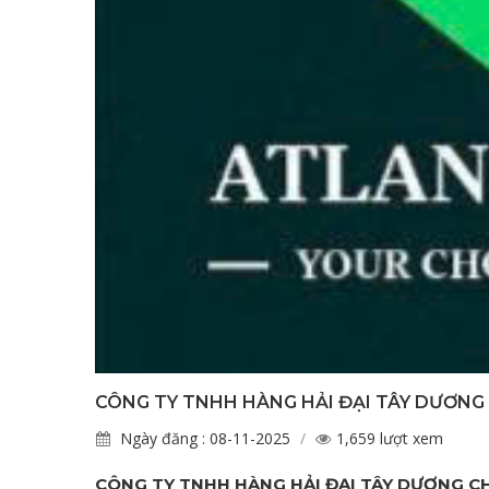
CÔNG TY TNHH HÀNG HẢI ĐẠI TÂY DƯƠNG
Ngày đăng : 08-11-2025
1,659 lượt xem
CÔNG TY TNHH HÀNG HẢI ĐẠI TÂY DƯƠNG C