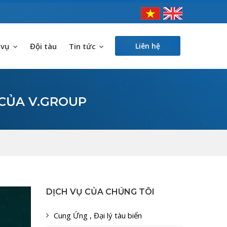
 vụ
Đội tàu
Tin tức
Liên hệ
 CỦA V.GROUP
DỊCH VỤ CỦA CHÚNG TÔI
Cung Ứng , Đại lý tàu biển